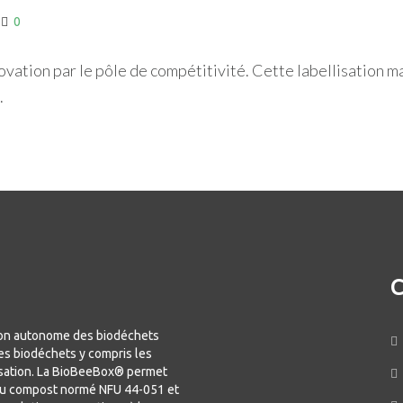
0
ation par le pôle de compétitivité. Cette labellisation marq
.
C
ion autonome des biodéchets
es biodéchets y compris les
risation. La BioBeeBox® permet
du compost normé NFU 44-051 et