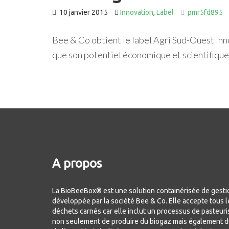
10 janvier 2015
Innovation
,
Label
pmr5fd895
Bee & Co obtient le label Agri Sud-Ouest Innov
que son potentiel économique et scientifique
A propos
La BioBeeBox® est une solution containérisée de gest
développée par la société Bee & Co. Elle accepte tous l
déchets carnés car elle inclut un processus de pasteu
non seulement de produire du biogaz mais également 