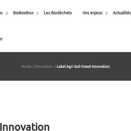
us
BioBeeBox
Les Biodéchets
Vos enjeux
Actualité
er
Home
Innovation
Label Agri Sud-Ouest Innovation
 Innovation