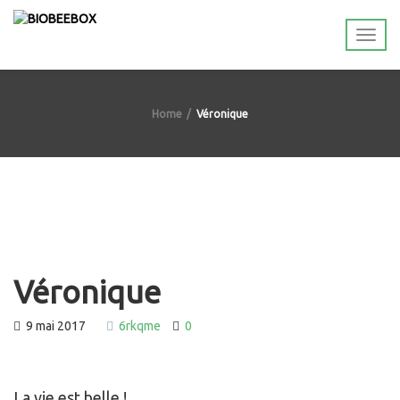
Home
Véronique
Véronique
9 mai 2017
6rkqme
0
La vie est belle !